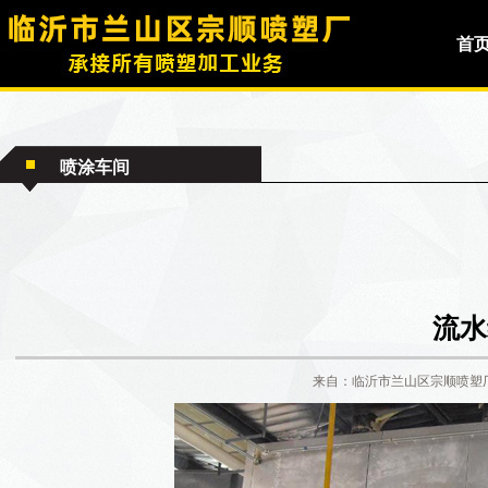
首
喷涂车间
流水
来自：临沂市兰山区宗顺喷塑厂 