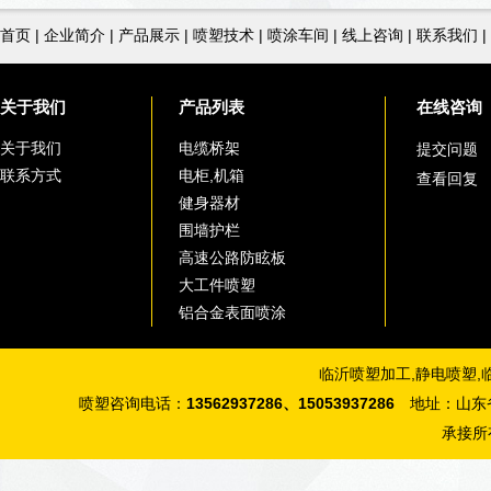
首页
|
企业简介
|
产品展示
|
喷塑技术
|
喷涂车间
|
线上咨询
|
联系我们
|
关于我们
产品列表
在线咨询
关于我们
电缆桥架
提交问题
联系方式
电柜,机箱
查看回复
健身器材
围墙护栏
高速公路防眩板
大工件喷塑
铝合金表面喷涂
临沂喷塑加工
,
静电喷塑
,
喷塑咨询电话：
13562937286、15053937286
地址：山东省
承接所有